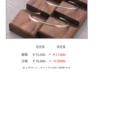
改定前
改定後
細幅
￥15,400
-
→
￥17,600-
太幅 ￥
19,200-
→
￥209
00-
※上記は
バングル1点の税込価格です。
セルフメイドジュエリー・ワークショップの企画運営。
制作指導・オーダーメイド・修理。
住所：鹿児島県鹿児島市清水町16‐10
営業時間：10：00～18：00（完全予約制）
定休日：火曜日・水曜日
電話：
099‐296‐8812
メール：
zintaya@siren.ocn.ne.jp