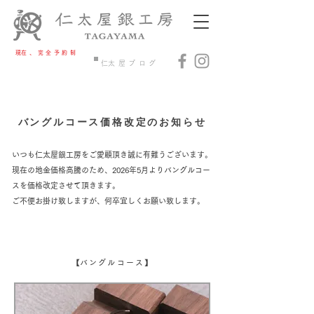
​現在、完全予約制​
​制作・下見ご予約
​仁太屋ブログ
バングルコース
価格改定のお知らせ
いつも仁太屋銀工房をご愛顧頂き
誠に有難うございます。
現在の地金価格高騰のため、
2026年5月よりバングルコー
スを価格改定させて頂きます。
ご不便お掛け致しますが、何卒宜しくお願い致します。
【
バングルコース
】