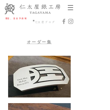
​現在、完全予約制​
​制作・下見ご予約
​仁太屋ブログ
オーダー集