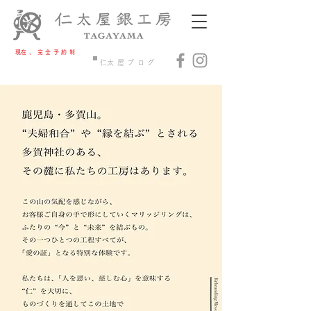
​現在、完全予約制​
​制作・下見ご予約
​仁太屋ブログ