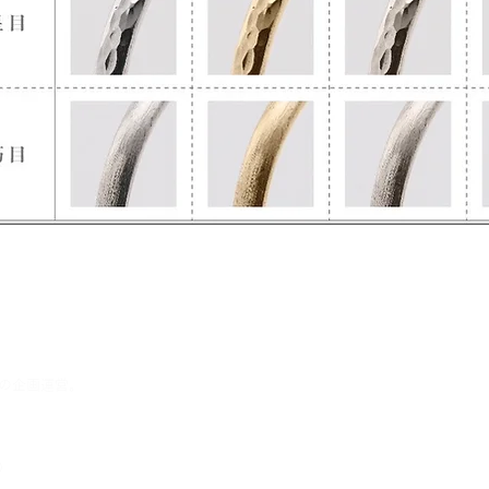
の企画運営。
）